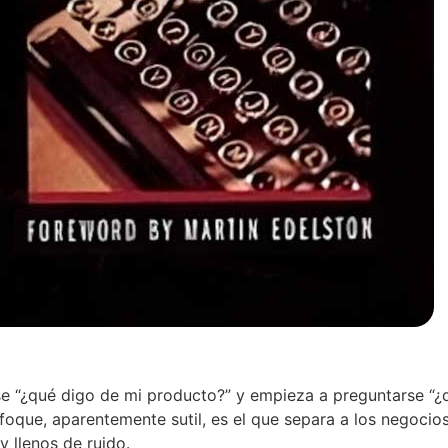
e “¿qué digo de mi producto?” y empieza a preguntarse “¿
nfoque, aparentemente sutil, es el que separa a los negoci
 llenos de ruido.